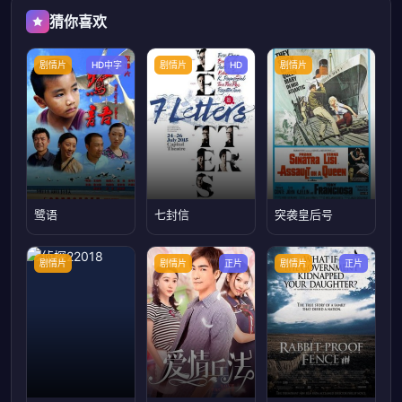
猜你喜欢
剧情片
HD中字
剧情片
HD
剧情片
鹭语
七封信
突袭皇后号
剧情片
剧情片
正片
剧情片
正片