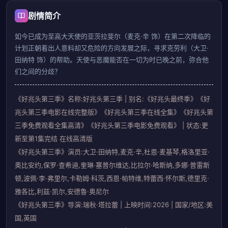
剧情简介
如今已成为至高大天使的亚茨拉斐尔（麦克·辛 饰）在第二次降临的
计划正朝着出人意料却又危险的方向发展之际，寻求克劳利（大卫·
田纳特 饰）的帮助。天使与恶魔能否在一切为时已晚之前，弥合他
们之间的分歧？
《好兆头第三季》名称:好兆头第三季 | 别名:《好兆头最终季》《好
兆头第三季电影在线完整版》《好兆头第三季在线全集》《好兆头第
三季免费观看全集高清》《好兆头第三季电影免费观看》 | 状态:更
新至第1集完结 在线高清版
《好兆头第三季》演员:大卫·田纳特,麦克·辛,杜恩·麦基琴,格洛里亚·
奥比安约,保罗·查希迪,奎琳·塞普尔维达,比拉尔·哈斯纳,多娜·普雷斯
顿,波佩·李·弗里尔,卡勒姆·科茨,西恩·帕特维,特蕾西·怀尔斯,德里克·
雅各比,利兹·凯尔,安德鲁·奥尼尔
《好兆头第三季》导演:瑞秋·塔拉蕾 | 上映时间:2026 | 国家/地区:美
国,英国