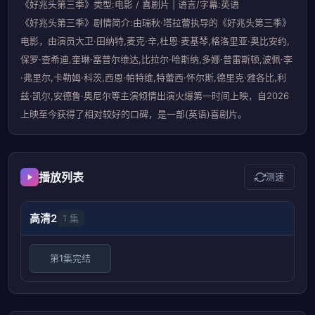
《好兆头第三季》类型:电影 / 喜剧片 | 语言/字幕:英语
《好兆头第三季》剧情简介:由瑞秋·塔拉蕾执导的《好兆头第三季》
电影，由演员大卫·田纳特,麦克·辛,杜恩·麦基琴,格洛里亚·奥比安约,
保罗·查希迪,奎琳·塞普尔维达,比拉尔·哈斯纳,多娜·普雷斯顿,波佩·李
·弗里尔,卡勒姆·科茨,西恩·帕特维,特蕾西·怀尔斯,德里克·雅各比,利
兹·凯尔,安德鲁·奥尼尔等主演倾情出演火爆第一时间上映，自2026
上映至今获得了相对较好的口碑，是一部(英语)喜剧片。
播放列表
测速
高清2
1 集
第1集完结