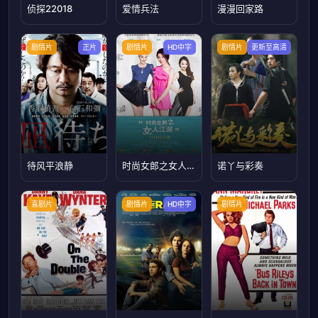
侦探22018
爱情兵法
漫漫回家路
剧情片
正片
剧情片
HD中字
剧情片
更新至高清
待风平浪静
时尚女郎之女人江湖
诺丫与彩奏
喜剧片
剧情片
HD中字
剧情片