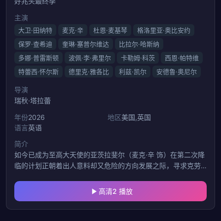
好兆头最终季
主演
大卫·田纳特
麦克·辛
杜恩·麦基琴
格洛里亚·奥比安约
保罗·查希迪
奎琳·塞普尔维达
比拉尔·哈斯纳
多娜·普雷斯顿
波佩·李·弗里尔
卡勒姆·科茨
西恩·帕特维
特蕾西·怀尔斯
德里克·雅各比
利兹·凯尔
安德鲁·奥尼尔
导演
瑞秋·塔拉蕾
年份
2026
地区
美国,英国
语言
英语
简介
如今已成为至高大天使的亚茨拉斐尔（麦克·辛 饰）在第二次降
临的计划正朝着出人意料却又危险的方向发展之际，寻求克劳
利（大卫·田纳特 饰）的帮助。天使与恶魔能否在一切为时已晚
之前，弥合他们之间的分歧？
高清2 播放