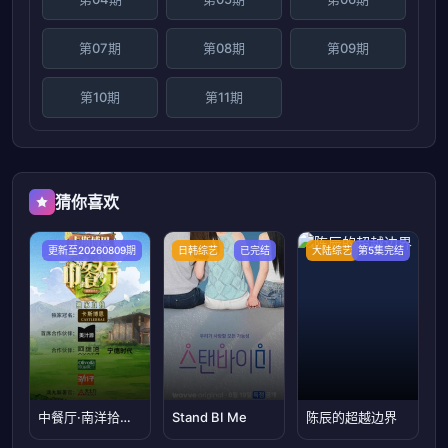
第07期
第08期
第09期
第10期
第11期
猜你喜欢
更新至20260809期
日韩综艺
已完结
大陆综艺
第5集完结
中餐厅·南洋拾光季独家直拍
Stand BI Me
陈辰的超越边界