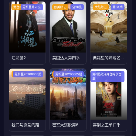
港台综艺
更新至第20集
欧美综艺
全26集
大陆综艺
第04期
江湖见2
美国达人第四季
典籍里的湖湘名人第二季
大陆综艺
更新至20260805期
大陆综艺
更新至20260805期
第6期高分舞台纯享合
集
我们与恋爱的距离·奔赴季
密室大逃脱第8季大神版
喜剧之王单口季第3季