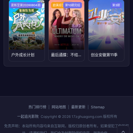
更新至第20260804期
大陆综艺
欧美综艺
第10期完结
第3期
户外成长计划
最后通牒：不结就分第四季
创业安徽第11季
热门排行榜
|
网站地图
|
最新更新
|
Sitemap
一起追光影院
Copyright © 2026
17zghuagong.com
版权所有
免责声明：本站所有内容均来自互联网，版权归原创者所有，如果侵犯了你的权