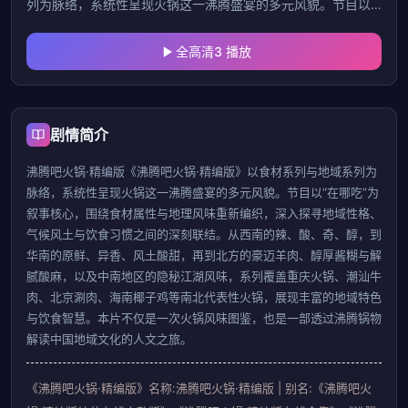
列为脉络，系统性呈现火锅这一沸腾盛宴的多元风貌。节目以
“在哪吃”为叙事核心，围绕食材属性与地理风味重新编织，深入
探寻地域性格、气候风土与饮食习
全高清3 播放
剧情简介
沸腾吧火锅·精编版《沸腾吧火锅·精编版》以食材系列与地域系列为
脉络，系统性呈现火锅这一沸腾盛宴的多元风貌。节目以“在哪吃”为
叙事核心，围绕食材属性与地理风味重新编织，深入探寻地域性格、
气候风土与饮食习惯之间的深刻联结。从西南的辣、酸、奇、醇，到
华南的原鲜、异香、风土酸甜，再到北方的豪迈羊肉、醇厚酱糊与解
腻酸麻，以及中南地区的隐秘江湖风味，系列覆盖重庆火锅、潮汕牛
肉、北京涮肉、海南椰子鸡等南北代表性火锅，展现丰富的地域特色
与饮食智慧。本片不仅是一次火锅风味图鉴，也是一部透过沸腾锅物
解读中国地域文化的人文之旅。
《沸腾吧火锅·精编版》名称:沸腾吧火锅·精编版 | 别名:《沸腾吧火