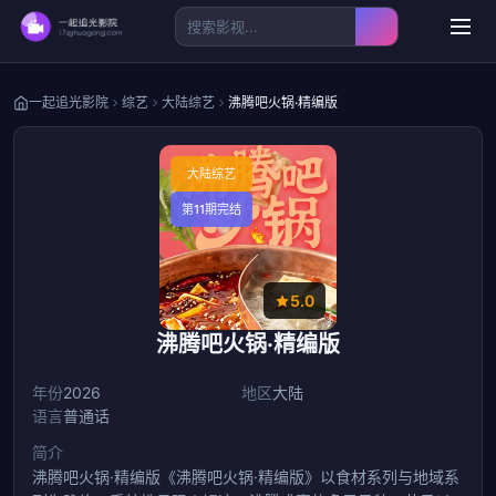
一起追光影院
综艺
大陆综艺
沸腾吧火锅·精编版
大陆综艺
第11期完结
5.0
沸腾吧火锅·精编版
年份
2026
地区
大陆
语言
普通话
简介
沸腾吧火锅·精编版《沸腾吧火锅·精编版》以食材系列与地域系