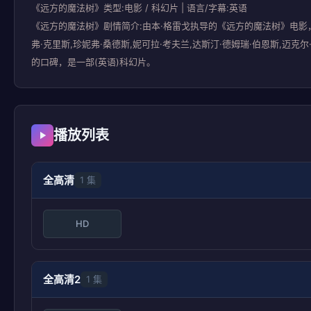
《远方的魔法树》类型:电影 / 科幻片 | 语言/字幕:英语
《远方的魔法树》剧情简介:由本·格雷戈执导的《远方的魔法树》电影，由演员
弗·克里斯,珍妮弗·桑德斯,妮可拉·考夫兰,达斯汀·德姆瑞·伯恩斯,迈克尔·帕
的口碑，是一部(英语)科幻片。
播放列表
全高清
1 集
HD
全高清2
1 集