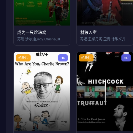
成为一只珍珠鸡
豺狼入室
苏珊·沙尔迪,Roy,Chisha,Bl
冯远征,梁丹妮,卫青,徐敬义,牛银红
纪录片
HD
纪录片
HD