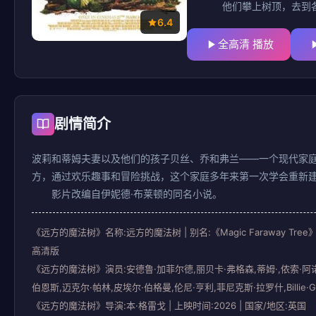
他们攀上树顶，去到
6.4
全高清 播放
剧情简介
波莉和蒂姆夫妻以及他们的孩子贝丝、乔和弗兰——一个现代家
方，通过欢乐趣事和冒险挑战，这个家庭多年来第一次学会重新
影片改编自伊妮德·布莱顿的同名小说。
《远方的魔法树》名称:远方的魔法树 | 别名:《Magic Faraw
高清版
《远方的魔法树》演员:安德鲁·加菲尔德,丽贝卡·弗格森,蒂姆·,侬索·阿诺
伯恩斯,迈克尔·帕林,皮埃尔·伯格曼,伦尼·亨利,菲尼克斯·拉罗什,Billie·Gadsd
《远方的魔法树》导演:本·格雷戈 | 上映时间:2026 | 国家/地区:英国