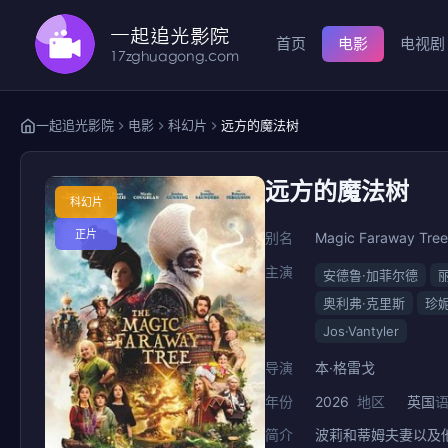
首页
电影
电视剧
一起追光影院
电影
科幻片
远方的魔法树
远方的魔法树
科幻片
正片
别名
Magic Faraway Tree
主演
安德鲁·加菲尔德
奥利弗·克里斯
珍
Jos·Vantyler
导演
本·格雷戈
年份
2026
地区
英国
简介
波莉和蒂姆夫妻以及