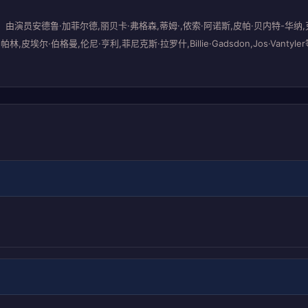
安德鲁·加菲尔德,丽贝卡·弗格森,蒂姆·,侬索·阿诺斯,皮帕·贝内特-华纳,克莱
林,皮埃尔·伯格曼,伦尼·亨利,菲尼克斯·拉罗什,Billie·Gadsdon,Jos·V