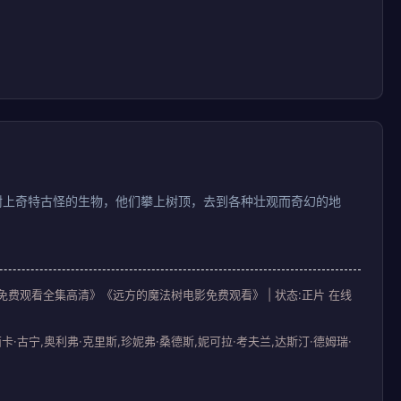
树上奇特古怪的生物，他们攀上树顶，去到各种壮观而奇幻的地
法树免费观看全集高清》《远方的魔法树电影免费观看》 | 状态:正片 在线
卡·古宁,奥利弗·克里斯,珍妮弗·桑德斯,妮可拉·考夫兰,达斯汀·德姆瑞·