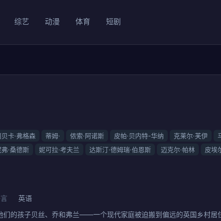
综艺
动漫
体育
短剧
丽贝卡·弗格森
蒂姆·
侬索·阿诺斯
皮帕·贝内特-华纳
克莱尔·芙伊
妮弗·桑德斯
妮可拉·考夫兰
达斯汀·德姆瑞·伯恩斯
迈克尔·帕林
皮埃
语言
英语
他们的孩子贝丝、乔和弗兰——一个现代家庭被迫搬到偏远的英国乡村居