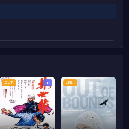
喜剧片
HD
剧情片