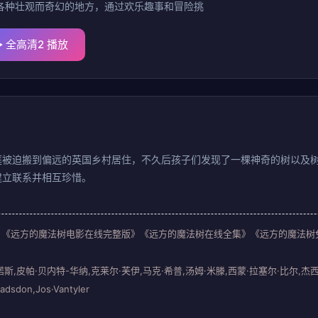
各种壮观而奇幻的地方，通过欢乐趣事和冒险挑
全高清2 播放
庭被迫搬到偏远的英国乡村居住，不久后孩子们发现了一棵神奇的树以及
建立联系并相互珍惜。
ay Tree》《远方的魔法树电影在线完整版》《远方的魔法树在线全集》《远方的魔
斯,皮帕·贝内特-华纳,克莱尔·芙伊,马克·希普,汤姆·米滕,西蒙·拉塞尔·比尔,杰西
on,Jos·Vantyler