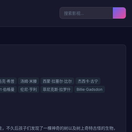
马克·希普
汤姆·米滕
西蒙·拉塞尔·比尔
杰西卡·古宁
尔·伯格曼
伦尼·亨利
菲尼克斯·拉罗什
Billie·Gadsdon
住，不久后孩子们发现了一棵神奇的树以及树上奇特古怪的生物，