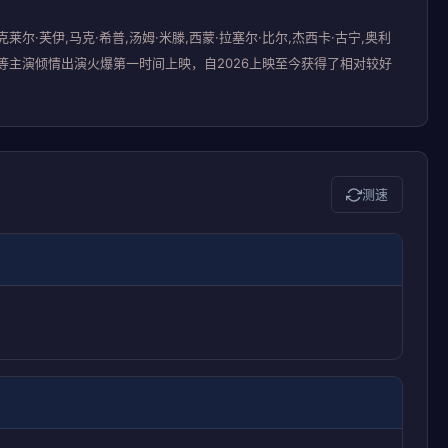
尔·芙伊,马克·希普,汤姆·米滕,西蒙·拉塞尔·比尔,杰西卡·古宁,奥利
antyler等主演倾情出演火爆第一时间上映，自2026上映至今获得了相对较好
测速