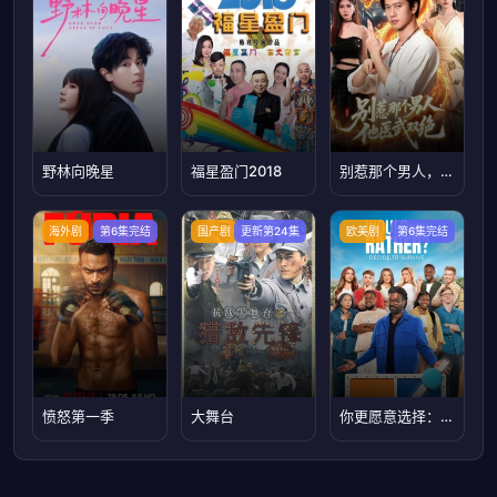
野林向晚星
福星盈门2018
别惹那个男人，他医武双绝
海外剧
第6集完结
国产剧
更新第24集
欧美剧
第6集完结
愤怒第一季
大舞台
你更愿意选择：生存