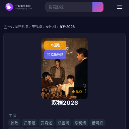
一起追光影院
电视剧
泰国剧
双程2026
泰国剧
第12集完结
5.0
双程2026
主演
孙政
吕思瞳
贺嘉述
法宣阁
李柯熠
杨可欣