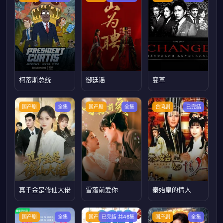
柯蒂斯总统
御廷谣
变革
国产剧
全集
国产剧
全集
台湾剧
已完结
真千金是修仙大佬
雪落前爱你
秦始皇的情人
国产剧
全集
国产剧
已完结 共46集
国产剧
全集