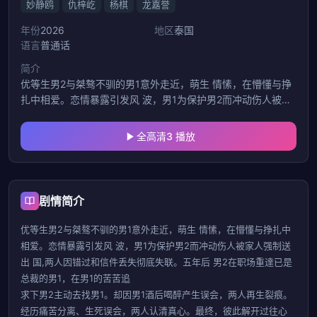
妙静鸥
仇梓屹
杨棋
龙嘉誉
年份
2026
地区
泰国
语言
普通话
简介
优等生男2与桀骜不驯的男1意外走近，萌生 情愫，在懵懂与挣
扎中相爱。恋情暴露引发风 波，男1为保护男2而冲动伤人被家
人强制送出 国,两人因错过和信件丢失彻底失联。五年后 男2在
职场重達已是总裁的男1，
全高清3 播放
剧情简介
优等生男2与桀骜不驯的男1意外走近，萌生 情愫，在懵懂与挣扎中
相爱。恋情暴露引发风 波，男1为保护男2而冲动伤人被家人强制送
出 国,两人因错过和信件丢失彻底失联。五年后 男2在职场重達已是
总裁的男1，在男1的苦苦追
求下男2主动去找男1。却因男1酒后喝醉产生误会，两人再生裂痕。
经历痛苦分离、生死误会，两人认清真心。最终，彼此解开过往心