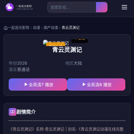
一起追光影院
动漫
国产动漫
青云灵渊记
0.0
国产动漫
青云灵渊记
第12集
年份
2026
地区
大陆
语言
普通话
全高清7 播放
全高清8 播放
剧情简介
《青云灵渊记》名称:青云灵渊记 | 别名:《青云灵渊记动漫在线完整