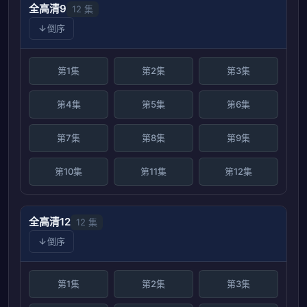
全高清9
12 集
倒序
第1集
第2集
第3集
第4集
第5集
第6集
第7集
第8集
第9集
第10集
第11集
第12集
全高清12
12 集
倒序
第1集
第2集
第3集