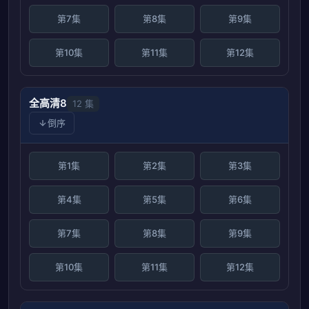
第7集
第8集
第9集
第10集
第11集
第12集
全高清8
12 集
倒序
第1集
第2集
第3集
第4集
第5集
第6集
第7集
第8集
第9集
第10集
第11集
第12集