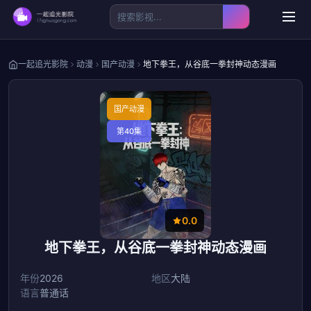
一起追光影院
动漫
国产动漫
地下拳王，从谷底一拳封神动态漫画
国产动漫
第40集
0.0
地下拳王，从谷底一拳封神动态漫画
年份
2026
地区
大陆
语言
普通话