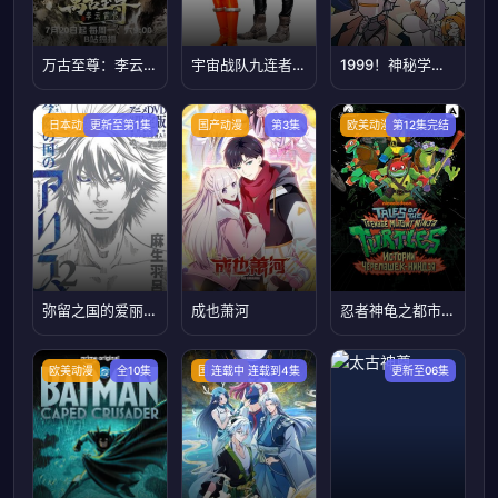
万古至尊：李云霄传
宇宙战队九连者 Episode of 斯汀格
1999！神秘学对策部国语版
日本动漫
更新至第1集
国产动漫
第3集
欧美动漫
第12集完结
弥留之国的爱丽丝game1
成也萧河
忍者神龟之都市传奇
欧美动漫
全10集
国产动漫
连载中 连载到4集
更新至06集