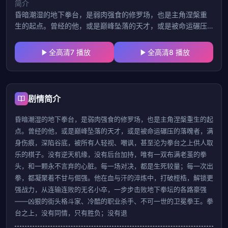
简介
昏暗潮湿的地下拳台，是弱肉强食的修罗场，也是主角涅槃重
生的起点。曾经的他，或是巅峰坠落的天才，或是被命运碾压
的落魄者，满身伤痕，深陷谷底，被所有人轻视、嘲讽，甚至
沦为拳台之上供人取乐的棋子。没有逆天机
全高清7 播放
全高清8 播放
剧情简介
昏暗潮湿的地下拳台，是弱肉强食的修罗场，也是主角涅槃重生的起
点。曾经的他，或是巅峰坠落的天才，或是被命运碾压的落魄者，满
身伤痕，深陷谷底，被所有人轻视、嘲讽，甚至沦为拳台之上供人取
乐的棋子。没有逆天机缘，没有后台加持，唯有一双布满老茧的拳
头，和一颗永不言弃的心脏。每一场对决，都是生死较量；每一次出
拳，都凝聚着不甘与倔强。他在血与汗的淬炼中，打破桎梏，解锁更
强战力，从连输连败的无名小卒，一步步击败地下拳坛的各路豪强
——凶狠的街头格斗家、冷酷的职业杀手、不可一世的卫冕拳王。拳
台之上，没有同情，只有胜负；没有退