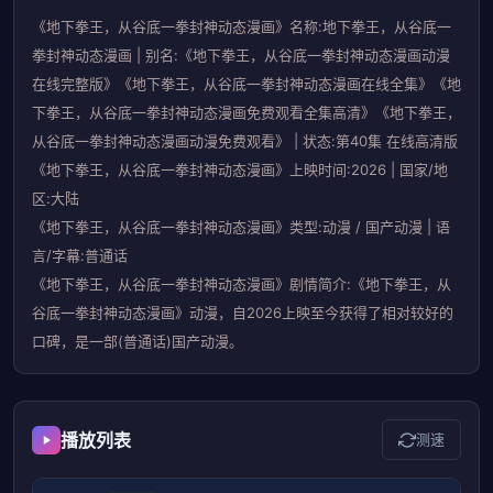
《地下拳王，从谷底一拳封神动态漫画》名称:地下拳王，从谷底一
拳封神动态漫画 | 别名:《地下拳王，从谷底一拳封神动态漫画动漫
在线完整版》《地下拳王，从谷底一拳封神动态漫画在线全集》《地
下拳王，从谷底一拳封神动态漫画免费观看全集高清》《地下拳王，
从谷底一拳封神动态漫画动漫免费观看》 | 状态:第40集 在线高清版
《地下拳王，从谷底一拳封神动态漫画》上映时间:2026 | 国家/地
区:大陆
《地下拳王，从谷底一拳封神动态漫画》类型:动漫 / 国产动漫 | 语
言/字幕:普通话
《地下拳王，从谷底一拳封神动态漫画》剧情简介:《地下拳王，从
谷底一拳封神动态漫画》动漫，自2026上映至今获得了相对较好的
口碑，是一部(普通话)国产动漫。
播放列表
测速