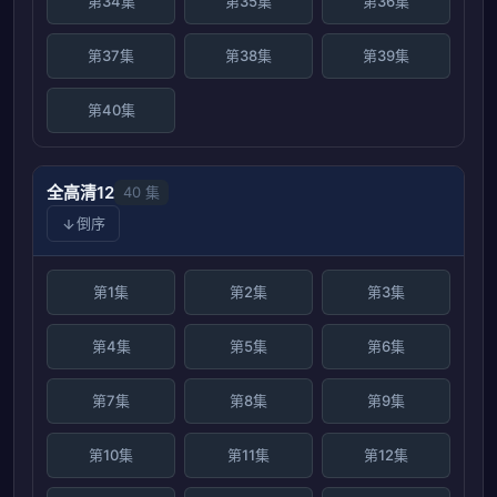
第34集
第35集
第36集
第37集
第38集
第39集
第40集
全高清12
40 集
倒序
第1集
第2集
第3集
第4集
第5集
第6集
第7集
第8集
第9集
第10集
第11集
第12集