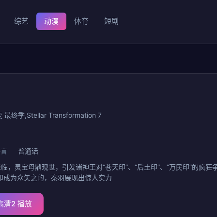
综艺
动漫
体育
短剧
季,Stellar Transformation 7
语言
普通话
天尊山降临，灵宝母鼎现世，引发诸神王对“苍天印”、“后土印”、“万民印”
印成为众矢之的，秦羽展现出惊人实力
高清2 播放