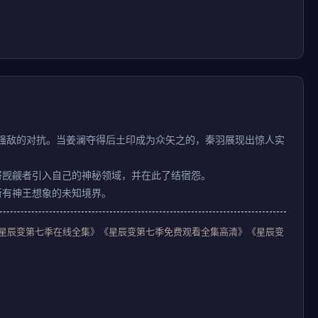
等强敌的对抗。当姜澜夺得后土印成为众矢之的，秦羽展现出惊人实
将觊觎者引入自己的神秘领域，并在此了结宿怨。
所有神王想象的未知境界。
线完整版》《星辰变第七季在线全集》《星辰变第七季免费观看全集高清》《星辰变