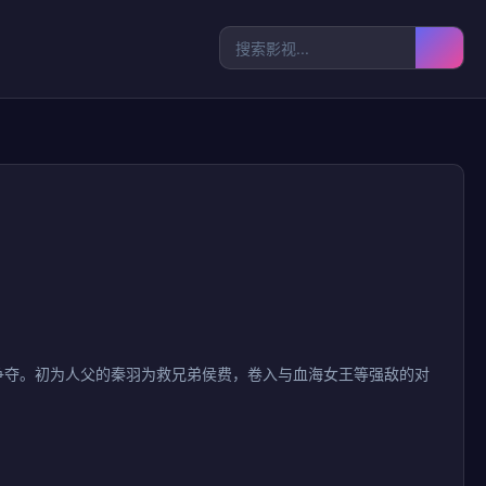
的疯狂争夺。初为人父的秦羽为救兄弟侯费，卷入与血海女王等强敌的对