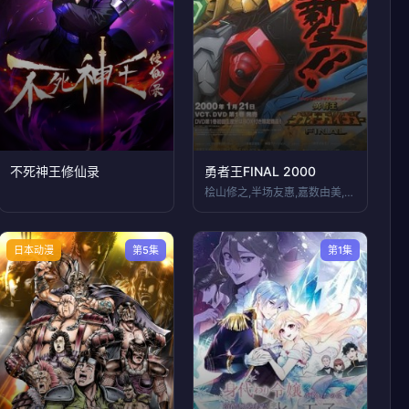
不死神王修仙录
勇者王FINAL 2000
桧山修之,半场友惠,嘉数由美,川澄绫子,
日本动漫
第5集
第1集