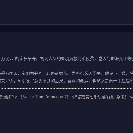
”、“万民印”的疯狂争夺。初为人父的秦羽为救兄弟侯费，卷入与血海女王
夺得万民印，秦羽为夺回此印怒斩强敌。为终结这场纷争，他设下计谋，
前来寻仇，却引发了意想不到的后果。秦羽的命运，也随之走向一个超越
最终季》《Stellar Transformation 7》《星辰变第七季动漫在