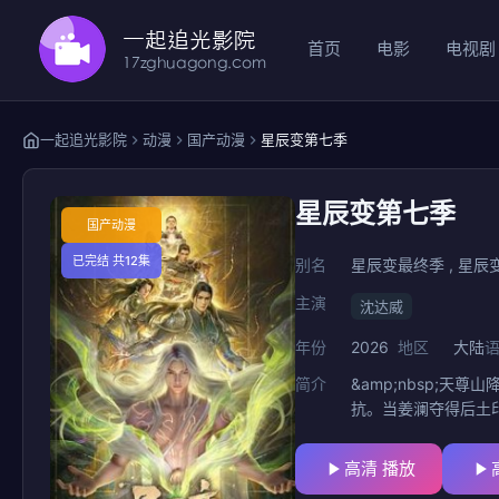
首页
电影
电视剧
一起追光影院
动漫
国产动漫
星辰变第七季
星辰变第七季
国产动漫
已完结 共12集
别名
星辰变最终季 , 星辰变 最终
主演
沈达威
年份
2026
地区
大陆
简介
&amp;nbsp;
抗。当姜澜夺得后土
高清 播放