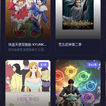
快盗天使双胞胎 KYUNKYUN 心跳乐园
荒古武神第二季
田村由香里,能登麻美子,钉宫理惠
第1集
第42集