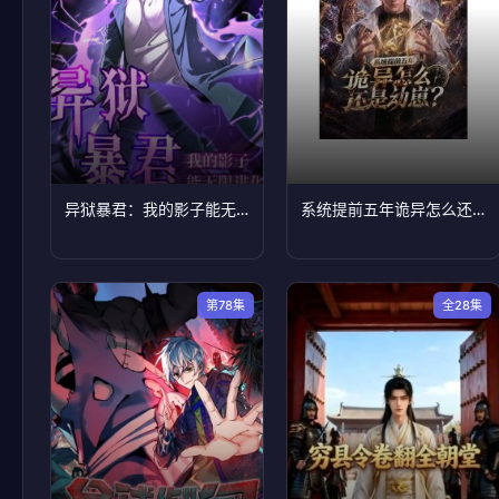
异狱暴君：我的影子能无限进化
系统提前五年诡异怎么还是动崽？
第78集
全28集