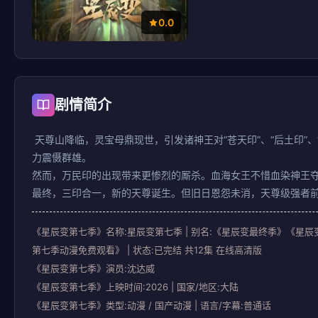
0.0
剧情简介
天尊山降临，灵宝母鼎现世，引发诸神王对“苍天印”、“后土印
力震慑群雄。
然而，万民印的出现带来更惨烈的厮杀。血海女王不惜血染神王
最终，三印合一，新的天尊诞生。但旧日恩怨未消，天尊级强者
《星辰变第七季》名称:星辰变第七季 | 别名:《星辰变最终季》《星辰变 
第七季动漫免费观看》 | 状态:已完结 共12集 在线高清版
《星辰变第七季》演员:沈达威
《星辰变第七季》上映时间:2026 | 国家/地区:大陆
《星辰变第七季》类型:动漫 / 国产动漫 | 语言/字幕:普通话