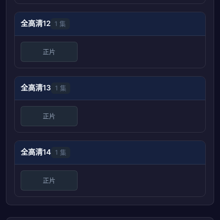
全高清12
1 集
正片
全高清13
1 集
正片
全高清14
1 集
正片