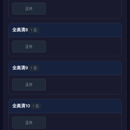
正片
全高清8
1 集
正片
全高清9
1 集
正片
全高清10
1 集
正片