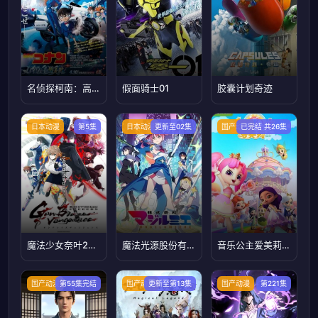
名侦探柯南：高速公路的堕天使劇場版
假面骑士01
胶囊计划奇迹
日本动漫
第5集
日本动漫
更新至02集
国产动漫
已完结 共26集
魔法少女奈叶2026
魔法光源股份有限公司第2季
音乐公主爱美莉第一季
国产动漫
第55集完结
国产动漫
更新至第13集
国产动漫
第221集