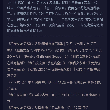
木下和也是一名 20 岁的大学失败生。他好不容易亲了女友一次，
结果一个月后就被甩了。 「呃……真该死。我再也不想经历这种事
了。」怀着满腔怨恨，和也用某种方法去约会一个女孩。他来到约定
地点，突然听到「你是和也君吧？」一个梳着黑色长发的女孩笑着站
在那里，她叫水原千鹤。租一次真的能擦出火花！一场充满爱与激情
的疯狂爱情喜剧即将上演！
《租借女友第5季》名称:租借女友第5季 | 别名:《出租女友 第五
季》《租借女友 第四季 Part 2》《彼女》《お借りします 第4期 第
2クール‎》《Rent-a-Girlfriend Season 5》《租借女友第5季动漫
在线完整版》《租借女友第5季在线全集》《租借女友第5季免费观
看全集高清》《租借女友第5季动漫免费观看》 | 状态:全12集 在线
高清版
《租借女友第5季》演员:堀江瞬,雨宫天,悠木碧,东山奈央,高桥李依,
芹泽优
《租借女友第5季》导演:古贺一臣 | 上映时间:2026 | 国家/地区:日
本
《租借女友第5季》类型:动漫 / 日本动漫 | 语言/字幕:日语