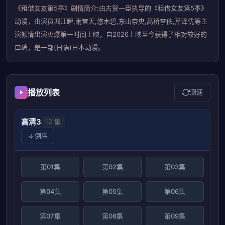
《租借女友第5季》剧情简介:由古贺一臣执导的《租借女友第5季》
动漫，由演员堀江瞬,雨宫天,悠木碧,东山奈央,高桥李依,芹泽优等主
演倾情出演火爆第一时间上映，自2026上映至今获得了相对较好的
口碑，是一部(日语)日本动漫。
播放列表
测速
高清3
12 集
倒序
第01集
第02集
第03集
第04集
第05集
第06集
第07集
第08集
第09集