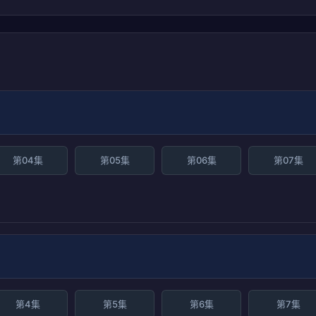
第04集
第05集
第06集
第07集
第4集
第5集
第6集
第7集