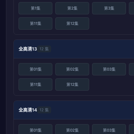
第1集
第2集
第3集
第11集
第12集
全高清13
12 集
第01集
第02集
第03集
第11集
第12集
全高清14
12 集
第01集
第02集
第03集