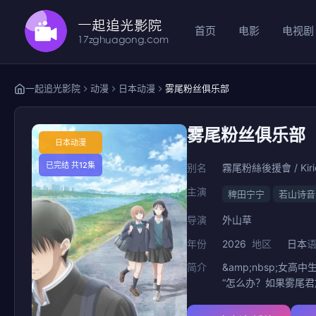
首页
电影
电视剧
一起追光影院
动漫
日本动漫
雾尾粉丝俱乐部
雾尾粉丝俱乐部
日本动漫
已完结 共12集
别名
霧尾粉絲後援會 / Kir
主演
稗田宁宁
若山诗音
导演
外山草
年份
2026
地区
日本
简介
&amp;nbsp;
“怎么办？如果雾尾君