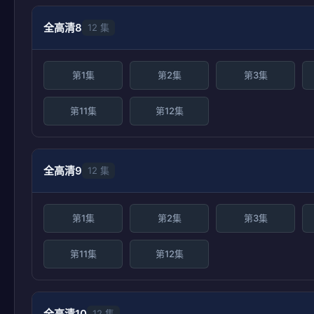
全高清8
12 集
第1集
第2集
第3集
第11集
第12集
全高清9
12 集
第1集
第2集
第3集
第11集
第12集
全高清10
12 集