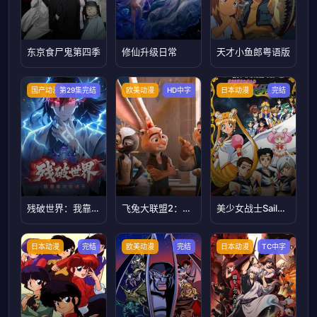
东京食尸鬼第四季
修仙升级日常
天才小鱼郎粤语版
国产动漫
第29集完结
欧美动漫
HD中字
日本动漫
完结
残破世界：我靠魔功戏诸天
飞兔大联盟2：神秘土拨鼠
美少女战士Sailor Stars国语版
日本动漫
完结
欧美动漫
完结
日本动漫
TC中字