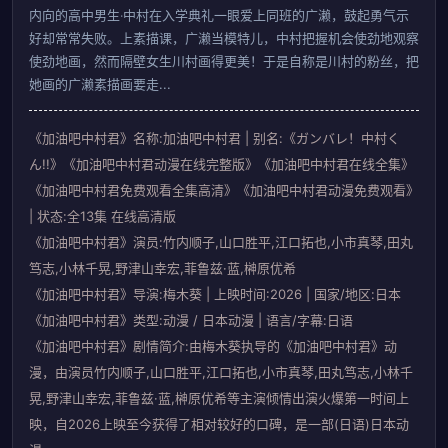
内向的高中男生‧中村在入学典礼一眼爱上同班的广濑，鼓起勇气示
好却常常失败。上素描课，广濑当模特儿，中村把握机会使劲地观察
使劲地画，然而隔壁女生川村画得更美！于是自称是川村的粉丝，把
她画的广濑素描画要走...
《加油吧中村君》名称:加油吧中村君 | 别名:《ガンバレ！中村く
ん!!》《加油吧中村君动漫在线完整版》《加油吧中村君在线全集》
《加油吧中村君免费观看全集高清》《加油吧中村君动漫免费观看》
| 状态:全13集 在线高清版
《加油吧中村君》演员:竹内顺子,山口胜平,江口拓也,小市真琴,田丸
笃志,小林千晃,野津山幸宏,菲鲁兹·蓝,榊原优希
《加油吧中村君》导演:梅木葵 | 上映时间:2026 | 国家/地区:日本
《加油吧中村君》类型:动漫 / 日本动漫 | 语言/字幕:日语
《加油吧中村君》剧情简介:由梅木葵执导的《加油吧中村君》动
漫，由演员竹内顺子,山口胜平,江口拓也,小市真琴,田丸笃志,小林千
晃,野津山幸宏,菲鲁兹·蓝,榊原优希等主演倾情出演火爆第一时间上
映，自2026上映至今获得了相对较好的口碑，是一部(日语)日本动