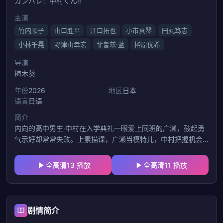
ガンバレ！中村くん!!
主演
竹内顺子
山口胜平
江口拓也
小市真琴
田丸笃志
小林千晃
野津山幸宏
菲鲁兹·蓝
榊原优希
导演
梅木葵
年份
2026
地区
日本
语言
日语
简介
内向的高中男生‧中村在入学典礼一眼爱上同班的广濑，鼓起勇
气示好却常常失败。上素描课，广濑当模特儿，中村把握机会
使劲地观察使劲地画，然而隔壁女生川村画得更美！于是自称
是川村的粉丝，把她画的广濑素描画要走
全高清13 播放
全高清11 播放
剧情简介