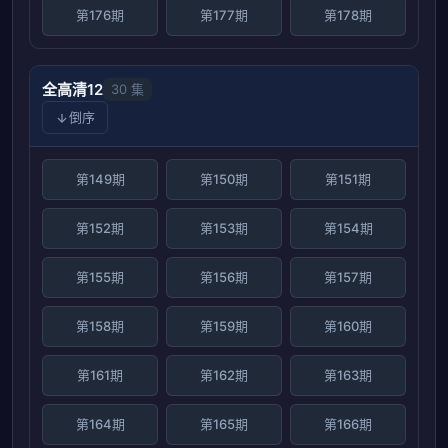
第176期
第177期
第178期
全高清12
30 集
倒序
第149期
第150期
第151期
第152期
第153期
第154期
第155期
第156期
第157期
第158期
第159期
第160期
第161期
第162期
第163期
第164期
第165期
第166期