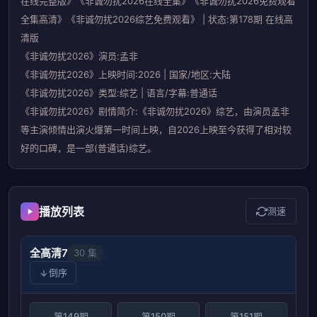
在线完整版》《非诚勿扰2026在线全集》《非诚勿扰2026免费观看
全集高清》《非诚勿扰2026综艺免费观看》 | 状态:第178期 在线高
清版
《非诚勿扰2026》演员:孟非
《非诚勿扰2026》上映时间:2026 | 国家/地区:大陆
《非诚勿扰2026》类型:综艺 | 语言/字幕:普通话
《非诚勿扰2026》剧情简介:《非诚勿扰2026》综艺，由演员孟非
等主演倾情出演火爆第一时间上映，自2026上映至今获得了相对较
好的口碑，是一部(普通话)综艺。
播放列表
测速
全高清7
30 集
倒序
第149期
第150期
第151期