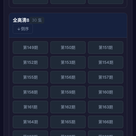
全高清8
30 集
倒序
第149期
第150期
第151期
第152期
第153期
第154期
第155期
第156期
第157期
第158期
第159期
第160期
第161期
第162期
第163期
第164期
第165期
第166期