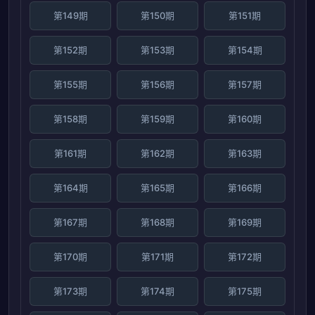
第149期
第150期
第151期
第152期
第153期
第154期
第155期
第156期
第157期
第158期
第159期
第160期
第161期
第162期
第163期
第164期
第165期
第166期
第167期
第168期
第169期
第170期
第171期
第172期
第173期
第174期
第175期