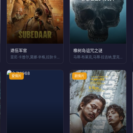
退伍军官
橡树岛诅咒之谜
亚尼·卡普尔,莫娜·辛格,拉狄卡·马丹,
马蒂·布莱克,马蒂·拉吉纳,里克·拉吉纳
爱情片
剧情片