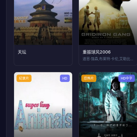
天坛
重振球风2006
道恩·强森,布莱特·卡伦,艾勒比,詹姆斯
纪录片
HD
恐怖片
HD中字