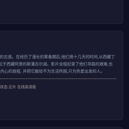
忘的古道。在经历了漫长的筹备期后,他们用十几天的时间,从西藏丁
—位于西藏阿里的斯潘古尔湖。影片全程纪录了他们寻路的艰难,也
内心的旅程, 并把它献给不为生活所困,只为热爱出发的人。
状态:正片 在线高清版