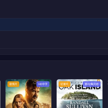
剧情片
HD中字
纪录片
第22集完结