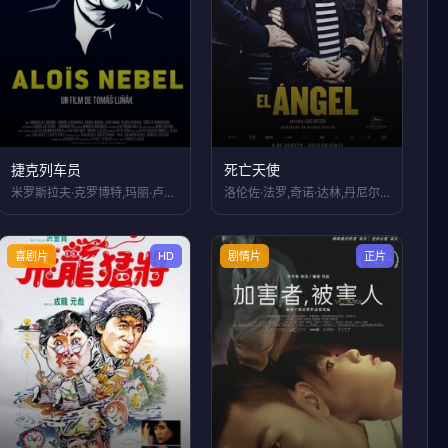
捷克列车员
死亡天使
米罗斯拉夫·克罗博特,玛丽·卢德维科娃,
洛伦佐·法罗,奇诺·达林,丹尼尔·凡尼戈
喜剧片
HD
剧情片
正片