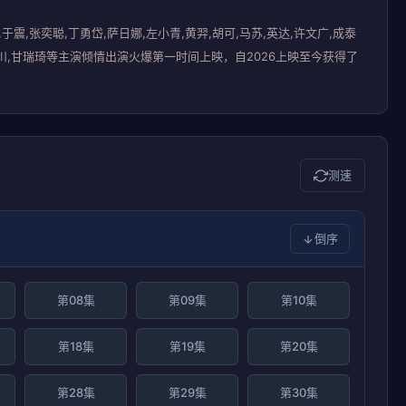
震,张奕聪,丁勇岱,萨日娜,左小青,黄羿,胡可,马苏,英达,许文广,成泰
雷,李晓川,甘瑞琦等主演倾情出演火爆第一时间上映，自2026上映至今获得了
测速
倒序
第08集
第09集
第10集
第18集
第19集
第20集
第28集
第29集
第30集