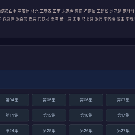
白宇,章若楠,林允,王彦霖,田雨,宋家腾,曹征,冯嘉怡,王劲松,刘冠麟,范湉湉,于
吴启华,保剑锋,张喜前,崔奕,尚铁龙,袁满,杨一威,田岷,马书良,张磊,李传缨,范
第04集
第05集
第06集
第07集
第14集
第15集
第16集
第17集
第24集
第25集
第26集
第27集