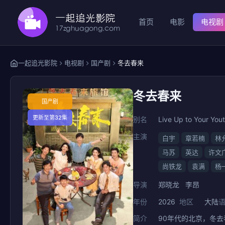
首页
电影
电视剧
一起追光影院
电视剧
国产剧
冬去春来
冬去春来
国产剧
更新至第32集
别名
Live Up to Your You
主演
白宇
章若楠
林
马苏
英达
许文
尚铁龙
袁满
杨
导演
郑晓龙
李昂
年份
2026
地区
大陆
简介
90年代的北京，冬