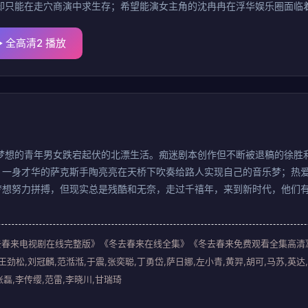
却只能在走穴商演中求生存；希望能演女主角的沈冉冉在浮华娱乐圈面临
爱文艺的群众演员郭宗宝为了给妻儿治病拼命干杂活儿努力赚钱；想一鸣
酷和无奈，走过千禧年，来到新时代，他们有人还在坚守，有人被迫放弃
全高清2 播放
梦想的青年男女跌宕起伏的北漂生活。痴迷剧本创作但不断被退稿的徐胜
；一身才华的萨克斯手陶亮亮在天桥下吹奏给路人实现自己的音乐梦；热
梦想努力拼搏，但现实总是残酷和无奈，走过千禧年，来到新时代，他们
Youth》《冬去春来电视剧在线完整版》《冬去春来在线全集》《冬去春来免费观看全集高
王劲松,刘冠麟,范湉湉,于震,张奕聪,丁勇岱,萨日娜,左小青,黄羿,胡可,马苏,英达,
张磊,李传缨,范雷,李晓川,甘瑞琦