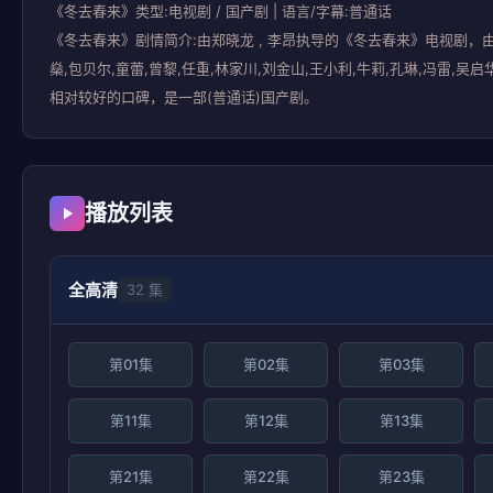
《冬去春来》类型:电视剧 / 国产剧 | 语言/字幕:普通话
《冬去春来》剧情简介:由郑晓龙 , 李昂执导的《冬去春来》电视剧，由演员
燊,包贝尔,童蕾,曾黎,任重,林家川,刘金山,王小利,牛莉,孔琳,冯雷,
相对较好的口碑，是一部(普通话)国产剧。
播放列表
全高清
32 集
第01集
第02集
第03集
第11集
第12集
第13集
第21集
第22集
第23集