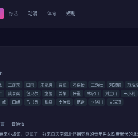
综艺
动漫
体育
短剧
th
允
王彦霖
田雨
宋家腾
曹征
冯嘉怡
王劲松
刘冠麟
范湉
广
成泰燊
包贝尔
童蕾
曾黎
任重
林家川
刘金山
王小利
一威
田岷
马书良
张磊
李传缨
范雷
李晓川
甘瑞琦
语言
普通话
去春来小旅馆，见证了一群来自天南海北怀揣梦想的青年男女跌宕起伏的