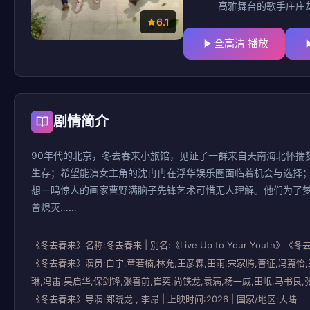
高雅舞台的歌手庄庄
现自己的音乐梦；热
6.1
拼搏，但现实总是残
全高清 播放
剧情简介
90年代的北京，冬去春来小旅馆，见证了一群来自天南海北怀揣
生存；希望能演女主角的沈冉冉在浮华娱乐圈面临着机会与选择
想一鸣惊人的画家曹野满脑子先锋艺术可惜无人理解。他们为了
曾熄灭……
《冬去春来》名称:冬去春来 | 别名:《Live Up to Your 
《冬去春来》演员:白宇,章若楠,林允,王彦霖,田雨,宋家腾,曹征,冯嘉怡,
琳,冯雷,吴启华,保剑锋,张喜前,崔奕,尚铁龙,袁满,杨一威,田岷,马书良,
《冬去春来》导演:郑晓龙 , 李昂 | 上映时间:2026 | 国家/地区:大陆