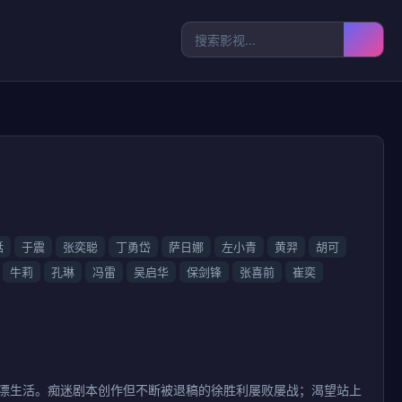
湉
于震
张奕聪
丁勇岱
萨日娜
左小青
黄羿
胡可
牛莉
孔琳
冯雷
吴启华
保剑锋
张喜前
崔奕
北漂生活。痴迷剧本创作但不断被退稿的徐胜利屡败屡战；渴望站上