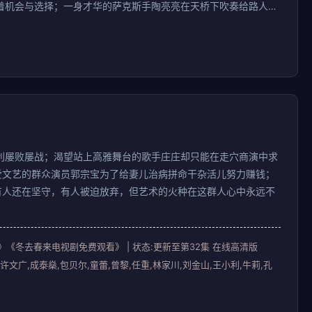
着机会与选择；一身才华的萨克斯手陶亮亮在天桥下吹奏给路人实
惊人的画家曹野满脑子先锋艺术可惜无人理解。他们为了梦想努力
，但艺
利屡败屡战；渴望站上高雅舞台的歌手庄庄却只能在走穴商演中求
爱文艺的群众演员郭宗宝为了给妻儿治病拼命干杂活儿努力赚钱；
有人还在坚守，有人被迫放弃，但艺术的火种在这群人心中永远不
清》《冬去春来电视剧免费观看》 | 状态:更新至第32集 在线高清版
许文广,成泰燊,包贝尔,童蕾,曾黎,任重,林家川,刘金山,王小利,牛莉,孔