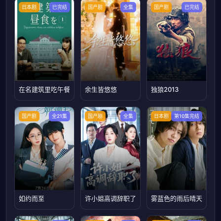
日本剧
已完结
国产剧
全集
国产剧
已完结
在名建筑里吃午餐
余生皆悠悠
独狼2013
国产剧
全21集
国产剧
全集
日本剧
第10集完结
如约而至
许小姐高调辞职了
雾蓝色的雨后晴天