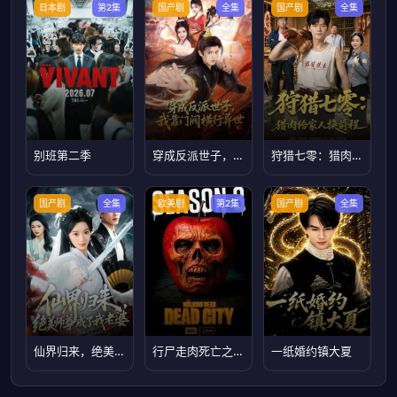
日本剧
第2集
国产剧
全集
国产剧
全集
别班第二季
穿成反派世子，我靠门阀横行异世
狩猎七零：猎肉给家人换前程
国产剧
全集
欧美剧
第2集
国产剧
全集
仙界归来，绝美师尊成了我老婆
行尸走肉死亡之城第三季
一纸婚约镇大夏