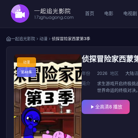
首页
电影
电视剧
一起追光影院
动漫
侦探冒险家西蒙第3季
侦探冒险家西蒙
动漫
第48集
年份
2026
地区
大陆
简介
求生游戏开启终极挑
世界命运的终极对决
全高清8 播放