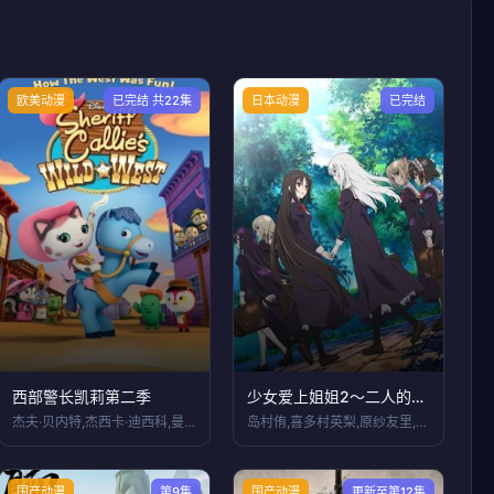
欧美动漫
已完结 共22集
日本动漫
已完结
西部警长凯莉第二季
少女爱上姐姐2～二人的ELDER～
杰夫·贝内特,杰西卡·迪西科,曼迪·摩尔
岛村侑,喜多村英梨,原纱友里,華山梨彩,
国产动漫
第9集
国产动漫
更新至第12集