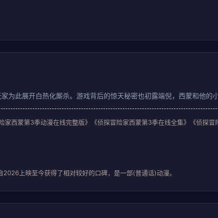
玩家为此展开白热化厮杀。游戏背后的惊天秘密也初露端倪，西蒙和他的
侦探冒险家西蒙第3季动漫在线完整版》《侦探冒险家西蒙第3季在线全集》《侦探
2026上映至今获得了相对较好的口碑，是一部(普通话)动漫。