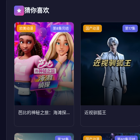
猜你喜欢
欧美动漫
第8集完结
国产动漫
第17集
芭比的神秘之旅：海滩探案集国语版
近视驯狐王
第36集
国产动漫
第60集完结