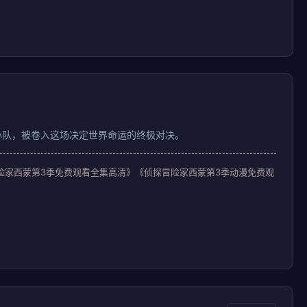
小队，被卷入这场决定世界命运的终极对决。
冒险家西蒙第3季免费观看全集高清》《侦探冒险家西蒙第3季动漫免费观