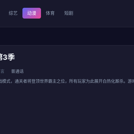
综艺
动漫
体育
短剧
第3季
语言
普通话
战模式，通关者将登顶世界霸主之位，所有玩家为此展开白热化厮杀。游
。