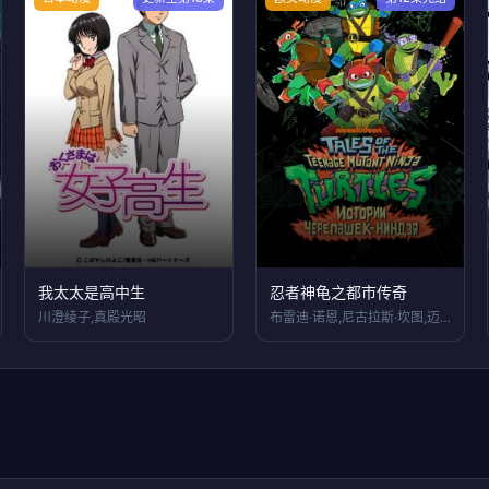
我太太是高中生
忍者神龟之都市传奇
川澄绫子,真殿光昭
布雷迪·诺恩,尼古拉斯·坎图,迈克·艾贝