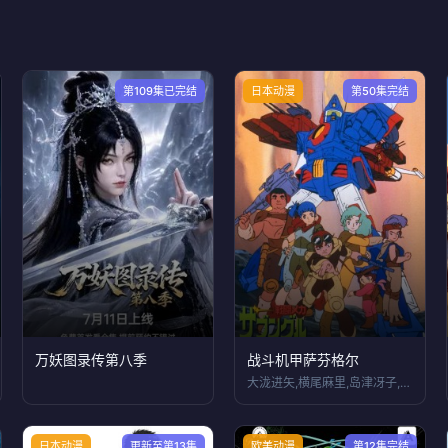
第109集已完结
日本动漫
第50集完结
万妖图录传第八季
战斗机甲萨芬格尔
大泷进矢,横尾麻里,岛津冴子,古川登志夫
日本动漫
更新至第13集
欧美动漫
第12集完结