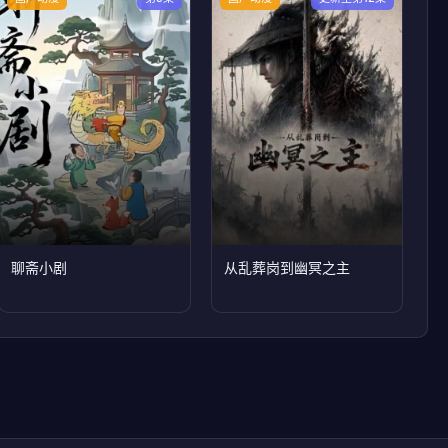
聊斋小剧
从乱葬岗到幽冥之主