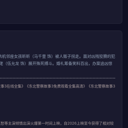
飞机邻座女孩昕昕（马千壹 饰）被人贩子拐走。面对凶残狡猾的犯
佬（伍允龙 饰）展开殊死搏斗。婚礼筹备笑料百出，办案追凶惊
东北警察故事3在线全集》《东北警察故事3免费观看全集高清》《东北警察故事3
吴莫愁等主演倾情出演火爆第一时间上映，自2026上映至今获得了相对较