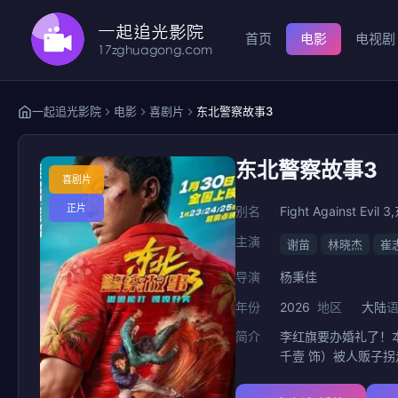
首页
电影
电视剧
一起追光影院
电影
喜剧片
东北警察故事3
东北警察故事3
喜剧片
正片
别名
Fight Against E
主演
谢苗
林晓杰
崔
导演
杨秉佳
年份
2026
地区
大陆
简介
李红旗要办婚礼了！
千壹 饰）被人贩子