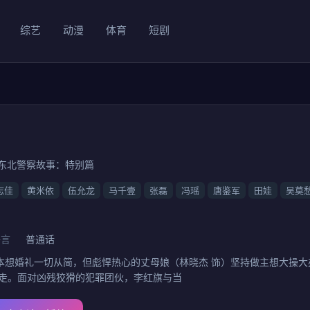
综艺
动漫
体育
短剧
vil 3,东北警察故事：特别篇
志佳
黄米依
伍允龙
马千壹
张磊
冯瑶
唐鉴军
田娃
吴莫
语言
普通话
本想婚礼一切从简，但彪悍热心的丈母娘（林晓杰 饰）坚持做主想大操
拐走。面对凶残狡猾的犯罪团伙，李红旗与当