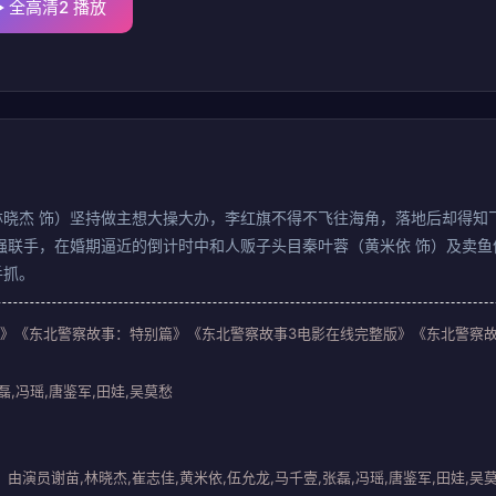
全高清2 播放
晓杰 饰）坚持做主想大操大办，李红旗不得不飞往海角，落地后却得知
强联手，在婚期逼近的倒计时中和人贩子头目秦叶蓉（黄米依 饰）及卖鱼
手抓。
nst Evil 3》《东北警察故事：特别篇》《东北警察故事3电影在线完整版》《
磊,冯瑶,唐鉴军,田娃,吴莫愁
演员谢苗,林晓杰,崔志佳,黄米依,伍允龙,马千壹,张磊,冯瑶,唐鉴军,田娃,