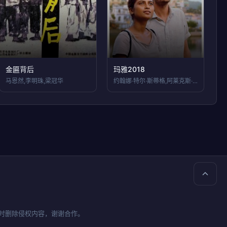
金匾背后
玛雅2018
马恩然,李明珠,梁冠华
约翰娜·特尔·斯蒂格,阿莱克斯·德斯卡,
时删除侵权内容，谢谢合作。