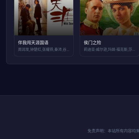
伴我闯天涯国语
侯门之险
周润发,钟楚红,张耀扬,秦沛,谷峰,刘江
莉迪亚·威尔逊,玛姬·福克斯,莎拉·里奇
免责声明：本站所有内容均