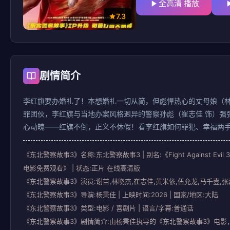
全高清 播放
7.3
剧情简介
李红旗要办婚礼了！本想婚礼一切从简，但彪悍热心的丈母娘（林
罪团伙，李红旗与当地办案风格迥异的警察孙彪（崔志佳 饰）强
心动魄——红旗不倒，正义不休假！看李红旗如何罪犯、幸福两
《东北警察故事3》名称:东北警察故事3 | 别名:《Fight Agai
电影免费观看》 | 状态:正片 在线高清版
《东北警察故事3》演员:谢苗,林晓杰,崔志佳,黄米依,伍允龙,马千壹,张
《东北警察故事3》导演:杨秉佳 | 上映时间:2026 | 国家/地区:大陆
《东北警察故事3》类型:电影 / 喜剧片 | 语言/字幕:普通话
《东北警察故事3》剧情简介:由杨秉佳执导的《东北警察故事3》电影，由