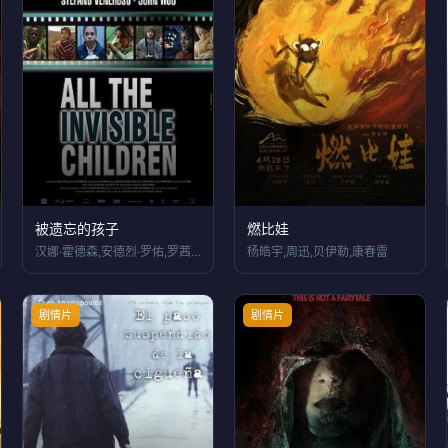
被遗忘的孩子
燃比娃
汉娜·霍德森,安德烈·罗佑,罗茜·佩雷兹
杨皓宇,周迅,贝伊勒,康春雷
剧情片
剧情片