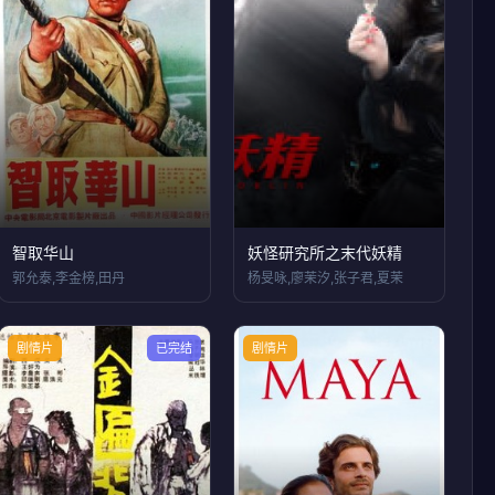
智取华山
妖怪研究所之末代妖精
郭允泰,李金榜,田丹
杨旻咏,廖茉汐,张子君,夏茉
剧情片
已完结
剧情片