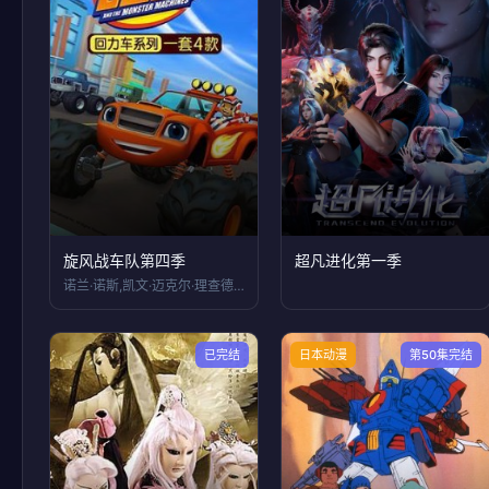
旋风战车队第四季
超凡进化第一季
诺兰·诺斯,凯文·迈克尔·理查德森,奈特
已完结
日本动漫
第50集完结