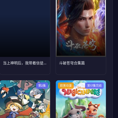
当上神明后，我带着信徒干翻了废土
斗破苍穹合集篇
第2集
欧美动漫
第17集完结