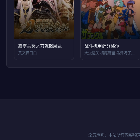
霹雳兵燹之刀戟戡魔录
战斗机甲萨芬格尔
黄文择口白
大泷进矢,横尾麻里,岛津冴子,古川登志夫
免责声明：本站所有内容均