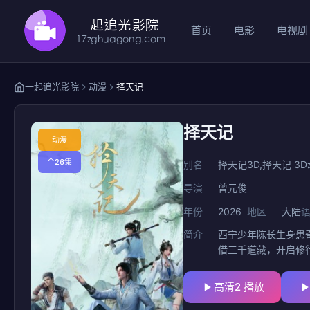
首页
电影
电视剧
一起追光影院
动漫
择天记
择天记
动漫
全26集
别名
择天记3D,择天记 3D动
导演
曾元俊
年份
2026
地区
大陆
简介
西宁少年陈长生身患
借三千道藏，开启修
高清2 播放