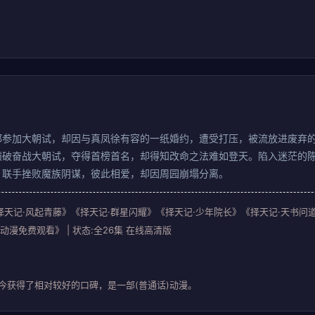
都参加大朝试，却因与真凤徐有容的一纸婚约，遭受打压，被流放进废弃
辕破奋战大朝试，夺得首榜首名，却得知改命之法难如登天。陷入迷茫的
，联手挫败魔族阴谋，彼此相爱，却因周园崩塌分离。
天记·风起青藤》《择天记·群星闪耀》《择天记·少年院长》《择天记·天书问道》《择天记
免费观看》 | 状态:全26集 在线高清版
今获得了相对较好的口碑，是一部(普通话)动漫。