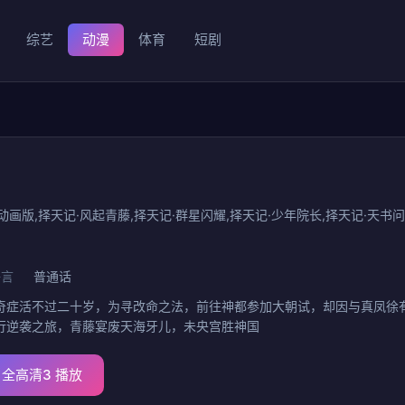
综艺
动漫
体育
短剧
画版,择天记·风起青藤,择天记·群星闪耀,择天记·少年院长,择天记·天书问道,择天记·周
语言
普通话
奇症活不过二十岁，为寻改命之法，前往神都参加大朝试，却因与真凤徐
行逆袭之旅，青藤宴废天海牙儿，未央宫胜神国
全高清3 播放