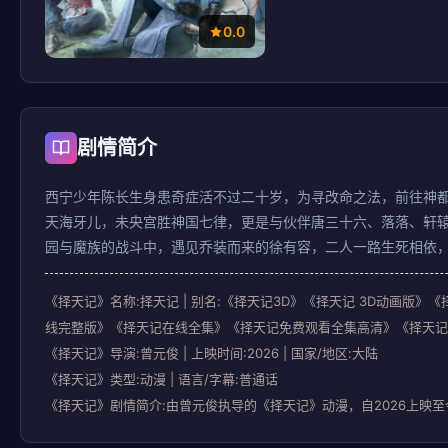
0.0
剧情简介
西宁少年陈长生身患奇症活不过二十岁，为寻改命之法，前往神
天海牙儿，未央宫胜神国七律，更是与伙伴唐三十六、落落、轩
园与魔族的战斗中，遇见乔装而来的徐有容，二人一路生死相依
《择天记》名称:择天记 | 别名:《择天记3D》《择天记 3D动画版》《择
线完整版》《择天记在线全集》《择天记免费观看全集高清》《择天记动漫
《择天记》导演:曾元俊 | 上映时间:2026 | 国家/地区:大陆
《择天记》类型:动漫 | 语言/字幕:普通话
《择天记》剧情简介:由曾元俊执导的《择天记》动漫，自2026上映至