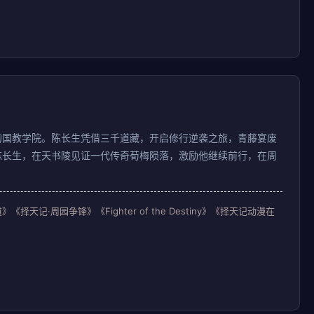
的国教学院。陈长生凭借三千道藏，开启修行逆袭之旅，青藤宴废
陈长生，在天书陵见证一代传奇荀梅陨落，激励他继续前行，在周
·周园争锋》《Fighter of the Destiny》《择天记动漫在