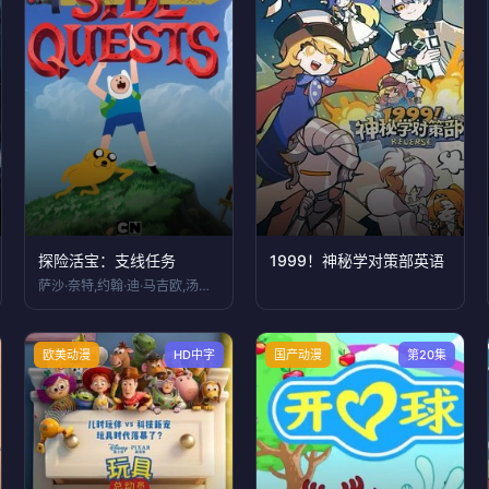
探险活宝：支线任务
1999！神秘学对策部英语
萨沙·奈特,约翰·迪·马吉欧,汤姆·肯尼
欧美动漫
HD中字
国产动漫
第20集