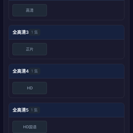
高清
全高清3
1 集
正片
全高清4
1 集
HD
全高清5
1 集
HD国语