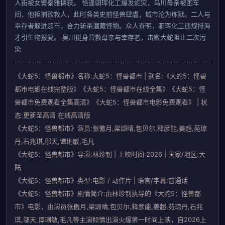
人街被女警秦雅擒获。 恰逢驲珲化工爆发蛇灾，乌川母亲被困车
间，他拒捕欲救人，此时各类史前怪兽肆虐，城市沦为炼狱。二人与
幸存者躲进超市，合力斩杀潜藏怪物。众人查明，驲珲化工违规排海
才引生物报复。 吴川挺身营救母亲与幸存者，击败大蛇阻止二次污
染
《大蛇5：怪兽都市》名称:大蛇5：怪兽都市 | 别名:《大蛇5：怪兽
都市电影在线完整版》《大蛇5：怪兽都市在线全集》《大蛇5：怪
兽都市免费观看全集高清》《大蛇5：怪兽都市电影免费观看》 | 状
态:更新至高清 在线高清版
《大蛇5：怪兽都市》演员:张傲月,梁颂晴,包贝尔,释彦能,姜超,苑琼
丹,石兆琪,邬天,谭琍敏,毛凡
《大蛇5：怪兽都市》导演:林珍钊 | 上映时间:2026 | 国家/地区:大
陆
《大蛇5：怪兽都市》类型:电影 / 动作片 | 语言/字幕:普通话
《大蛇5：怪兽都市》剧情简介:由林珍钊执导的《大蛇5：怪兽都
市》电影，由演员张傲月,梁颂晴,包贝尔,释彦能,姜超,苑琼丹,石兆
琪,邬天,谭琍敏,毛凡等主演倾情出演火爆第一时间上映，自2026上