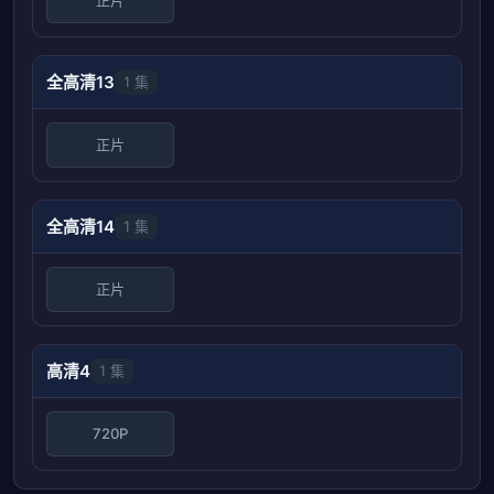
正片
全高清13
1 集
正片
全高清14
1 集
正片
高清4
1 集
720P