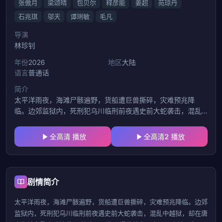
张傲月
梁颂晴
包贝尔
释彦能
姜超
苑琼丹
石兆琪
邬天
谭琍敏
毛凡
导演
林珍钊
年份
2026
地区
大陆
语言
普通话
简介
太平洋雨夜，海滩尸骸遍野，货船遭巨兽撕碎，灾难预兆降
临。边郊监狱内，死刑犯乌川临刑前夜遇史前大蛇袭击，混乱
中越狱，却在唐人街被女警秦雅擒获。 恰逢驲珲化工爆发蛇
灾，乌川母亲被困车间，他拒捕欲救人，此时各类史前怪兽肆
全高清 播放
全高清2 播放
虐，城市沦为炼狱。二人与幸存者躲进超市，合力斩杀潜藏怪
物。众人查明，驲珲化工违规排海才引生物报复。 吴川挺身营
救母亲与幸存者，击败大蛇阻止二次污染
剧情简介
太平洋雨夜，海滩尸骸遍野，货船遭巨兽撕碎，灾难预兆降临。边郊
监狱内，死刑犯乌川临刑前夜遇史前大蛇袭击，混乱中越狱，却在唐