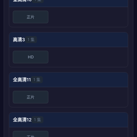
正片
高清3
1 集
HD
全高清11
1 集
正片
全高清12
1 集