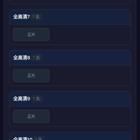
全高清7
1 集
正片
全高清8
1 集
正片
全高清9
1 集
正片
全高清10
1 集