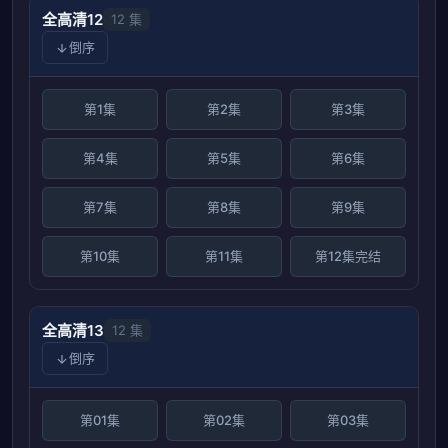
全高清12
12 集
倒序
第1集
第2集
第3集
第4集
第5集
第6集
第7集
第8集
第9集
第10集
第11集
第12集完结
全高清13
12 集
倒序
第01集
第02集
第03集