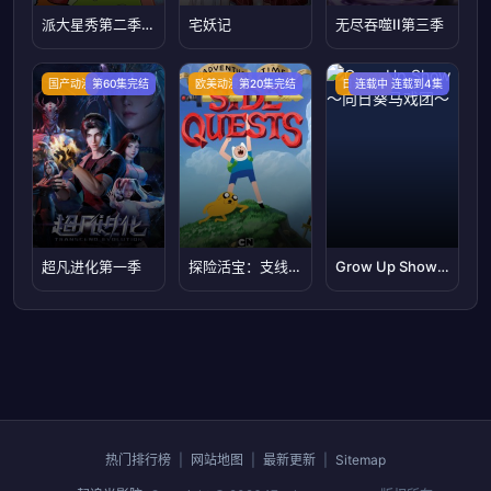
派大星秀第二季(英文版)
宅妖记
无尽吞噬II第三季
国产动漫
第60集完结
欧美动漫
第20集完结
日本动漫
连载中 连载到4集
超凡进化第一季
探险活宝：支线任务
Grow Up Show ～向日葵马戏团～
热门排行榜
|
网站地图
|
最新更新
|
Sitemap