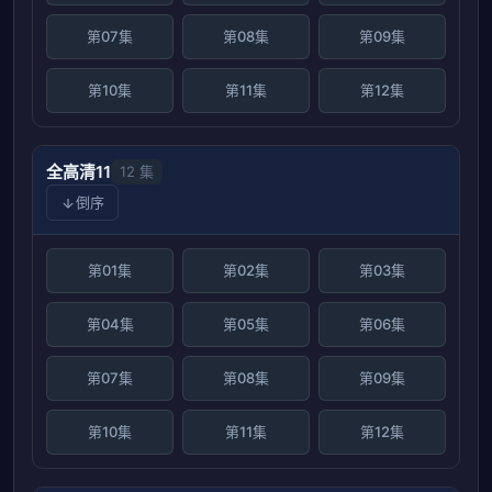
第07集
第08集
第09集
第10集
第11集
第12集
全高清11
12 集
倒序
第01集
第02集
第03集
第04集
第05集
第06集
第07集
第08集
第09集
第10集
第11集
第12集