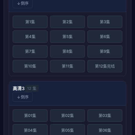
倒序
第1集
第2集
第3集
第4集
第5集
第6集
第7集
第8集
第9集
第10集
第11集
第12集完结
高清3
12 集
倒序
第01集
第02集
第03集
第04集
第05集
第06集