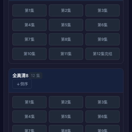
第1集
第2集
第3集
第4集
第5集
第6集
第7集
第8集
第9集
第10集
第11集
第12集完结
全高清8
12 集
倒序
第1集
第2集
第3集
第4集
第5集
第6集
第7集
第8集
第9集