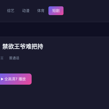
综艺
动漫
体育
短剧
，禁欲王爷难把持
语言
普通话
全高清7 播放