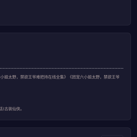
宠六小姐太野，禁欲王爷难把持在线全集》《团宠六小姐太野，禁欲王爷
话)古装仙侠。