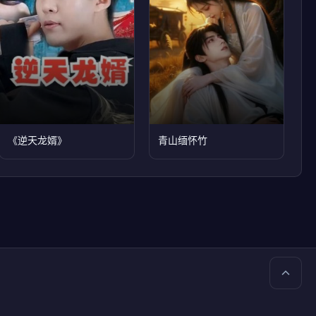
《逆天龙婿》
青山缅怀竹