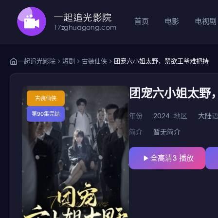
首页
电影
电视剧
一起追光影院
短剧
古装仙侠
团宠六小姐太野，禁欲王爷难把持
团宠六小姐太野
古装仙侠
第90集完结
年份
2024
地区
大陆
简介
暂无简介
全高清3 播放