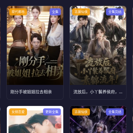
现代都市
全集
古装仙侠
全集完结
刚分手被姐姐拉去相亲
流放后，小丫鬟养侯府，素锦流年！
女频恋爱
更新全集
古装仙侠
全集完结