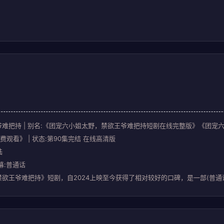
难把持 | 别名:《团宠六小姐太野，禁欲王爷难把持短剧在线完整版》《团
看》 | 状态:第90集完结 在线高清版
陆
幕:普通话
欲王爷难把持》短剧，自2024上映至今获得了相对较好的口碑，是一部(普通