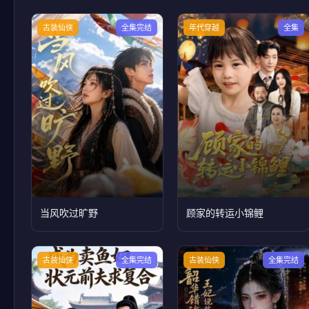
古装仙侠
全集完结
年代穿越
全集
当风吹过旷野
顾家的转运小锦鲤
古装仙侠
全集完结
古装仙侠
全集完结