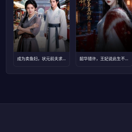
成为卖鱼妇，状元前夫求复合
韶华错许，王妃说此生不复相见第二季