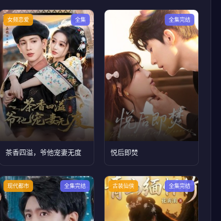
女频恋爱
全集
全集完结
茶香四溢，爷他宠妻无度
悦后即焚
现代都市
全集完结
古装仙侠
全集完结