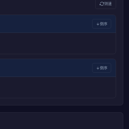
测速
倒序
倒序