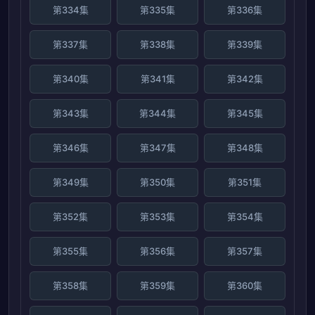
第334集
第335集
第336集
第337集
第338集
第339集
第340集
第341集
第342集
第343集
第344集
第345集
第346集
第347集
第348集
第349集
第350集
第351集
第352集
第353集
第354集
第355集
第356集
第357集
第358集
第359集
第360集