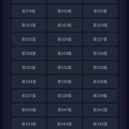
第319集
第320集
第321集
第322集
第323集
第324集
第325集
第326集
第327集
第328集
第329集
第330集
第331集
第332集
第333集
第334集
第335集
第336集
第337集
第338集
第339集
第340集
第341集
第342集
第343集
第344集
第345集