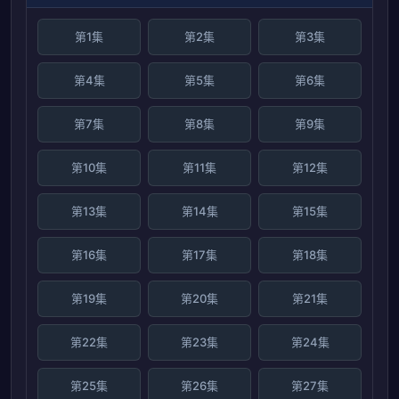
第1集
第2集
第3集
第4集
第5集
第6集
第7集
第8集
第9集
第10集
第11集
第12集
第13集
第14集
第15集
第16集
第17集
第18集
第19集
第20集
第21集
第22集
第23集
第24集
第25集
第26集
第27集