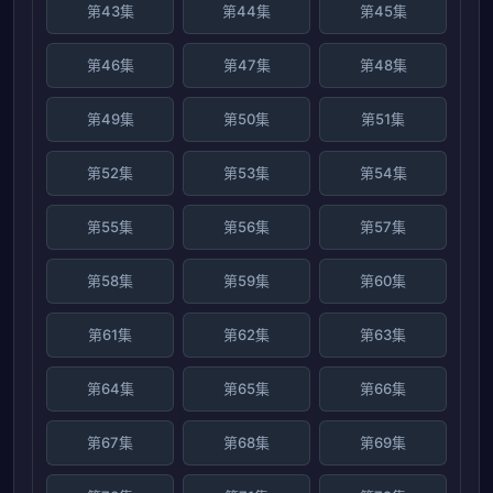
第43集
第44集
第45集
第46集
第47集
第48集
第49集
第50集
第51集
第52集
第53集
第54集
第55集
第56集
第57集
第58集
第59集
第60集
第61集
第62集
第63集
第64集
第65集
第66集
第67集
第68集
第69集