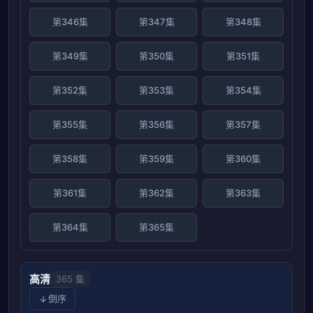
第346集
第347集
第348集
第349集
第350集
第351集
第352集
第353集
第354集
第355集
第356集
第357集
第358集
第359集
第360集
第361集
第362集
第363集
第364集
第365集
高清
365 集
倒序