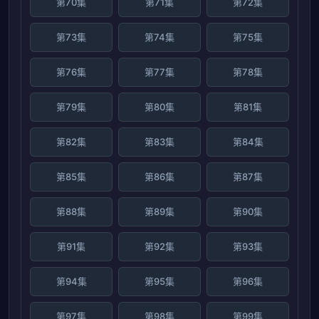
第70集
第71集
第72集
第73集
第74集
第75集
第76集
第77集
第78集
第79集
第80集
第81集
第82集
第83集
第84集
第85集
第86集
第87集
第88集
第89集
第90集
第91集
第92集
第93集
第94集
第95集
第96集
第97集
第98集
第99集