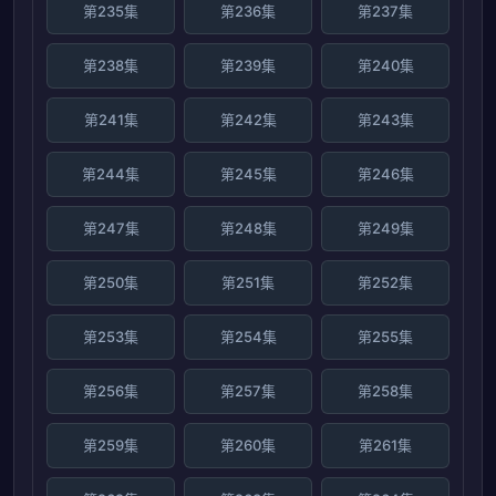
第235集
第236集
第237集
第238集
第239集
第240集
第241集
第242集
第243集
第244集
第245集
第246集
第247集
第248集
第249集
第250集
第251集
第252集
第253集
第254集
第255集
第256集
第257集
第258集
第259集
第260集
第261集