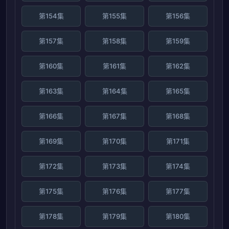
第154集
第155集
第156集
第157集
第158集
第159集
第160集
第161集
第162集
第163集
第164集
第165集
第166集
第167集
第168集
第169集
第170集
第171集
第172集
第173集
第174集
第175集
第176集
第177集
第178集
第179集
第180集