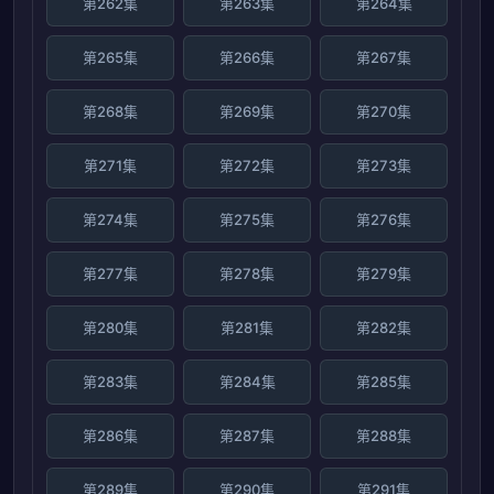
第262集
第263集
第264集
第265集
第266集
第267集
第268集
第269集
第270集
第271集
第272集
第273集
第274集
第275集
第276集
第277集
第278集
第279集
第280集
第281集
第282集
第283集
第284集
第285集
第286集
第287集
第288集
第289集
第290集
第291集