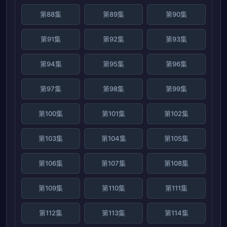
第88集
第89集
第90集
第91集
第92集
第93集
第94集
第95集
第96集
第97集
第98集
第99集
第100集
第101集
第102集
第103集
第104集
第105集
第106集
第107集
第108集
第109集
第110集
第111集
第112集
第113集
第114集