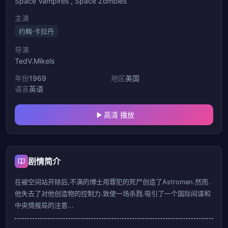
Space Vampires , Space Zombies
主演
约翰·卡拉丹
导演
TedV.Mikels
年份
1969
地区
美国
语言
英语
高清 播放
剧情简介
在被空间站开除后,不满的博士用罪犯的死尸创造了Astroman.然而.
他失去了对他创造物的控制力.致使一场杀戮.吸引了一个国际间谍和
中央情报局的注意...