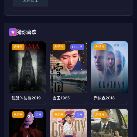
鬼神博士
猜你喜欢
恐怖片
剧情片
HD中字
剧情片
残酷的彼得2019
雪国1965
乔纳森2018
喜剧片
正片
喜剧片
正片
剧情片