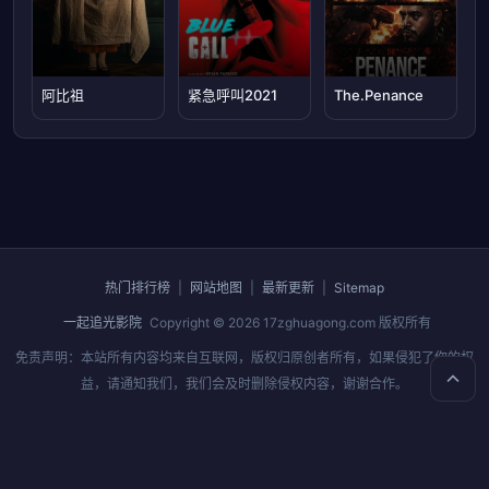
阿比祖
紧急呼叫2021
The.Penance
热门排行榜
|
网站地图
|
最新更新
|
Sitemap
一起追光影院
Copyright © 2026
17zghuagong.com
版权所有
免责声明：本站所有内容均来自互联网，版权归原创者所有，如果侵犯了你的权
益，请通知我们，我们会及时删除侵权内容，谢谢合作。