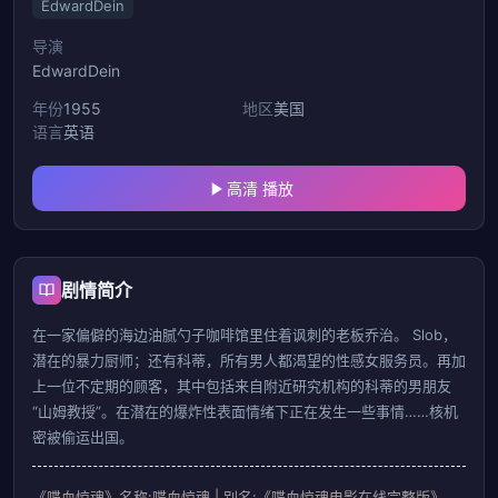
EdwardDein
导演
EdwardDein
年份
1955
地区
美国
语言
英语
高清 播放
剧情简介
在一家偏僻的海边油腻勺子咖啡馆里住着讽刺的老板乔治。 Slob，
潜在的暴力厨师；还有科蒂，所有男人都渴望的性感女服务员。再加
上一位不定期的顾客，其中包括来自附近研究机构的科蒂的男朋友
“山姆教授”。在潜在的爆炸性表面情绪下正在发生一些事情……核机
密被偷运出国。
《喋血惊魂》名称:喋血惊魂 | 别名:《喋血惊魂电影在线完整版》