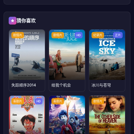
猜你喜欢
剧情片
剧情片
HD
纪录片
正片
失踪顺序2014
给我个机会
冰川与苍穹
喜剧片
HD
喜剧片
剧情片