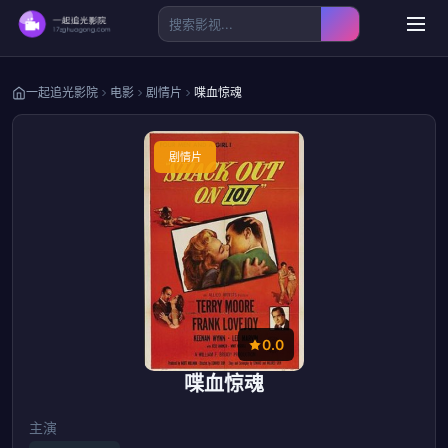
一起追光影院
电影
剧情片
喋血惊魂
剧情片
0.0
喋血惊魂
主演