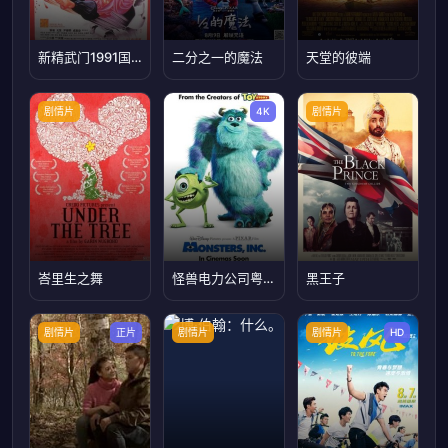
新精武门1991国语
二分之一的魔法
天堂的彼端
剧情片
4K
剧情片
峇里生之舞
怪兽电力公司粤语4K
黑王子
剧情片
正片
剧情片
剧情片
HD