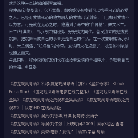
就是这种带点缺憾的甜蜜幸福。
程仲森(刘德华饰)，亿万富翁，却始终没有找到可以携手白老的心爱
之人。已经对爱情死心的他为朋友的爱情出谋划策，自己却对爱情不
以为意。可是就在无心之时，他遇到了命中的“白骨精”，舞女米兰。
米兰(舒淇饰)，自小与烂赌阿姨、好好姨丈同住。善良独立的她热爱
跳舞，把跳舞当成自己的事业更是自己的生活。在一次兼职赌场小姐
时，米兰偶遇了“烂赌棍”程仲森。爱情的火花点燃了，可是各种摩擦
也随之而来。
与此同时，程仲森的好友们也在捡拾着爱情的幸福碎片，争取着自己
的幸福。©豆瓣
《游龙戏凤粤语》名称:游龙戏凤粤语 | 别名:《星梦奇缘》《Look
For a Star》《游龙戏凤粤语电影在线完整版》《游龙戏凤粤语在线
全集》《游龙戏凤粤语免费观看全集高清》《游龙戏凤粤语电影免费
观看》 | 状态:HD 在线高清版
《游龙戏凤粤语》演员:刘德华,舒淇,何韵诗,张涵予
《游龙戏凤粤语》导演:刘伟强 | 上映时间:2009 | 国家/地区:香港
《游龙戏凤粤语》类型:电影 / 爱情片 | 语言/字幕:粤语