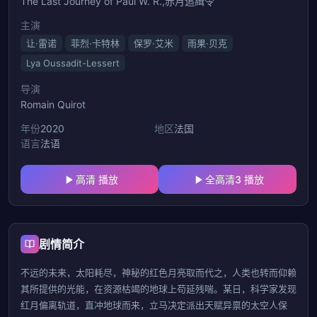
The Last Journey of Paul W. R.,赤月追緝令
主演
让·雷诺
菲烈·卡特林
保罗·艾米
雨果·贝克
Lya Oussadit-Lessert
导演
Romain Quirot
年份
2020
地区
法国
语言
法语
高清 播放
全高清3 播放
剧情简介
不远的未来，太阳耗尽，神秘的红色月亮取而代之，人类也转而仰赖
其所提供的光能，在资源枯竭的地球上苟延残喘。某日，科学家发现
红月偏离轨道，直冲地球而来，立马决定派出天赋异禀的太空人保