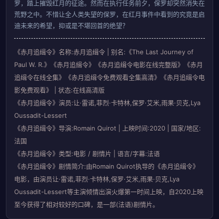
罗，踏上摧毁红月的征途。然而在执行任务前夕，保罗却突然消失在
荒野之中。不惜让全人类失望的保罗，在红月事件中看到的究竟是启
迪未来的希望，抑或是不堪回首的绝望？
《赤月追缉令》名称:赤月追缉令 | 别名:《The Last Journey of
Paul W. R.》《赤月追緝令》《赤月追缉令电影在线完整版》《赤月
追缉令在线全集》《赤月追缉令免费观看全集高清》《赤月追缉令电
影免费观看》 | 状态:在线高清版
《赤月追缉令》演员:让·雷诺,菲烈·卡特林,保罗·艾米,雨果·贝克,Lya
Oussadit-Lessert
《赤月追缉令》导演:Romain Quirot | 上映时间:2020 | 国家/地区:
法国
《赤月追缉令》类型:电影 / 剧情片 | 语言/字幕:法语
《赤月追缉令》剧情简介:由Romain Quirot执导的《赤月追缉令》
电影，由演员让·雷诺,菲烈·卡特林,保罗·艾米,雨果·贝克,Lya
Oussadit-Lessert等主演倾情出演火爆第一时间上映，自2020上映
至今获得了相对较好的口碑，是一部(法语)剧情片。