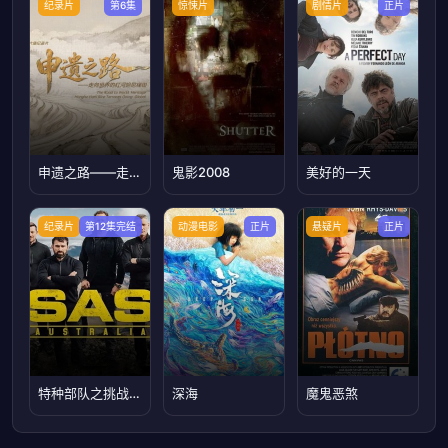
纪录片
第6集
惊悚片
剧情片
正片
申遗之路——走向世界的红河哈尼梯田
鬼影2008
美好的一天
纪录片
第12集完结
动漫电影
正片
悬疑片
正片
特种部队之挑战极限第一季
深海
魔鬼恶煞