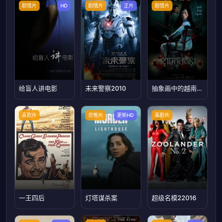
剧情片
HD
剧情片
正片
剧情片
给盲人讲电影
未来警察2010
抽象画中的越南少女22022
喜剧片
恐怖片
更新HD
喜剧片
一王四后
灯塔谋杀案
超级名模22016