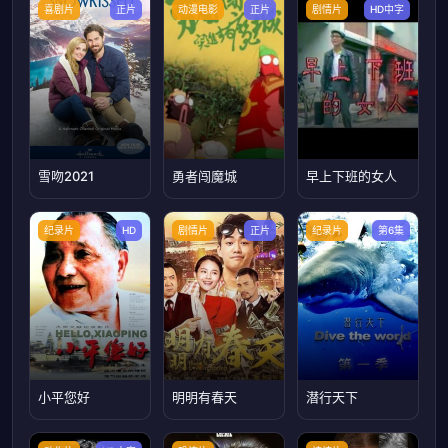
喜剧片
正片
动漫电影
正片
剧情片
HD中字
雪吻2021
勇者闯魔城
早上下班的女人
纪录片
HD
剧情片
正片
纪录片
第6集
小平您好
明明有春天
潜行天下