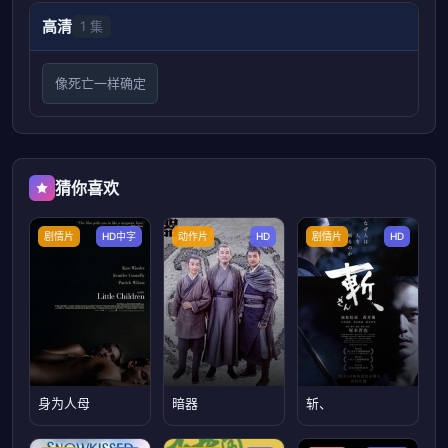
高清
1 集
像死亡一样确定
猜你喜欢
剧情片
HD中字
动作片
HD
剧情片
HD
身为人母
暗器
斩、