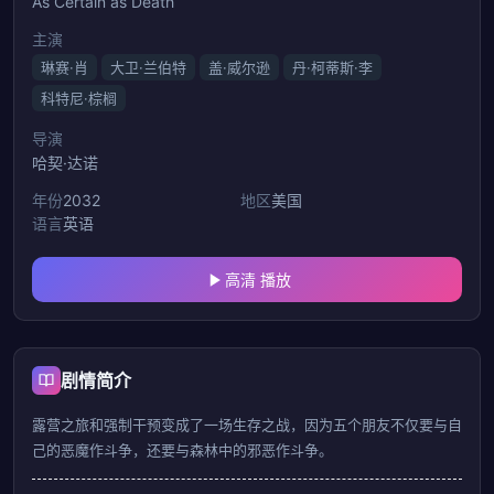
As Certain as Death
主演
琳赛·肖
大卫·兰伯特
盖·威尔逊
丹·柯蒂斯·李
科特尼·棕榈
导演
哈契·达诺
年份
2032
地区
美国
语言
英语
高清 播放
剧情简介
露营之旅和强制干预变成了一场生存之战，因为五个朋友不仅要与自
己的恶魔作斗争，还要与森林中的邪恶作斗争。